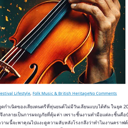
on
estival Lifestyle
,
Folk Music & British Heritage
No Comments
รอย
อจุดกำเนิดของเสียงดนตรีที่หุ่นยนต์ไม่มีวันเลียนแบบได้ทัน ในยุ
จารึก
อยู่จึงกลายเป็นการผจญภัยที่คุ้มค่า เพราะชิ้นงานทำมือแต่ละชิ้นค
บน
เนื้อ
บทความนี้จะพาคุณไปแงะดูความลับหลังโรงกลึงว่าทำไมงานคราฟต์เ