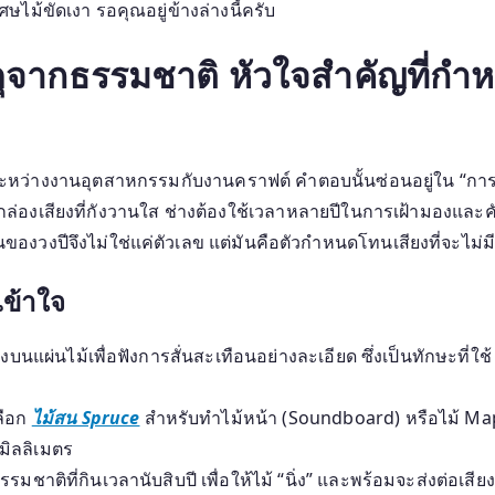
ไม้
ไม้ขัดเงา รอคุณอยู่ข้างล่างนี้ครับ
ทำไม
เครื่อง
ุจากธรรมชาติ หัวใจสำคัญที่กำห
ดนตรี
พื้น
เมือง
ทำ
หว่างงานอุตสาหกรรมกับงานคราฟต์ คำตอบนั้นซ่อนอยู่ใน “การเลื
มือ
องเสียงที่กังวานใส ช่างต้องใช้เวลาหลายปีในการเฝ้ามองและคัดเลื
ถึง
งวงปีจึงไม่ใช่แค่ตัวเลข แต่มันคือตัวกำหนดโทนเสียงที่จะไม่มี
มี
เรื่อง
เข้าใจ
เล่า
ที่
บนแผ่นไม้เพื่อฟังการสั่นสะเทือนอย่างละเอียด ซึ่งเป็นทักษะที่ใ
เครื่อ
เลียน
ลือก
ไม้สน Spruce
สำหรับทำไม้หน้า (Soundboard) หรือไม้ Mapl
แบบ
ไม่
มิลลิเมตร
ได้?
มชาติที่กินเวลานับสิบปี เพื่อให้ไม้ “นิ่ง” และพร้อมจะส่งต่อเส