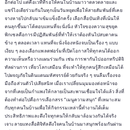
อีกต่อไป แต่คือเวทีที่รอให้คนในบ้านมาวาดลวดลายและ
แชร์ไอเดียร่วมกันในทุกเย็นวันหยุดเพื่อให้สายสัมพันธ์ที่เคย
จางหายไปกลับมาเข้มแข็งอีกครั้ง เลือกสื่อบันเทิงที่เน้นให้
คนลุกขึ้นมาโต้ตอบแทนที่จะนั่งนิ่ง หัวใจของความสุขยุค
พิกเซลคือการมีปฏิสัมพันธ์ที่ทำให้เราต้องหันไปสบตาคน
ข้าง ๆ ตลอดเวลา แทนที่จะนั่งจ้องหนังจบเป็นเรื่อง ๆ แบบ
เงียบ ๆ ลองเลือกแพลตฟอร์มที่เปิดโอกาสให้ทุกคนได้ออก
ความเห็นหรือวางแผนร่วมกัน เช่น การพากันไปออกทริปดิจิ
ทัลผ่านการ เที่ยวโลกเสมือน ที่จะทำให้ทุกคนรู้สึกเหมือนได้
ไปผจญภัยในดินแดนมหัศจรรย์ด้วยกันจริง ๆ จนลืมเรื่องจอ
มือถือส่วนตัวไปเสียสนิท เมื่อเราเปลี่ยนมุมมองต่อหน้าจอ
จากที่เคยเป็นกำแพงให้กลายเป็นสะพานเชื่อมใจได้แล้ว สิ่งที่
ต้องทำต่อไปคือการเลือกสรร “เมนูความสนุก” ที่เหมาะสม
กับทุกคนในบ้านเพื่อให้กิจกรรมเหล่านี้ทำงานได้เต็ม
ประสิทธิภาพและดึงใจทุกคนให้กลับมาล้อมวงกันได้จริง
เจาะลายแทงสื่อดิจิทัลดึงใจคนในบ้านมาสนุกพร้อมกันผ่าน