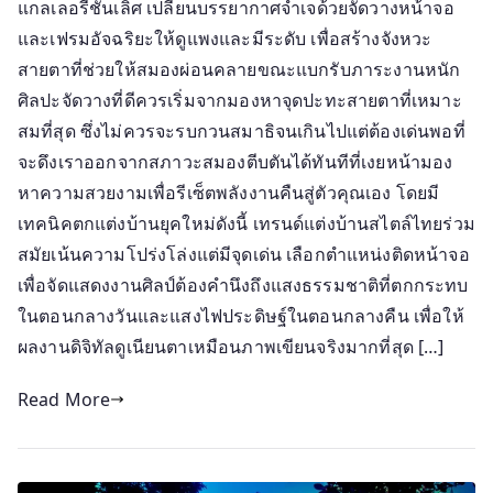
แกลเลอรีชั้นเลิศ เปลี่ยนบรรยากาศจำเจด้วยจัดวางหน้าจอ
และเฟรมอัจฉริยะให้ดูแพงและมีระดับ เพื่อสร้างจังหวะ
สายตาที่ช่วยให้สมองผ่อนคลายขณะแบกรับภาระงานหนัก
ศิลปะจัดวางที่ดีควรเริ่มจากมองหาจุดปะทะสายตาที่เหมาะ
สมที่สุด ซึ่งไม่ควรจะรบกวนสมาธิจนเกินไปแต่ต้องเด่นพอที่
จะดึงเราออกจากสภาวะสมองตีบตันได้ทันทีที่เงยหน้ามอง
หาความสวยงามเพื่อรีเซ็ตพลังงานคืนสู่ตัวคุณเอง โดยมี
เทคนิคตกแต่งบ้านยุคใหม่ดังนี้ เทรนด์แต่งบ้านสไตล์ไทยร่วม
สมัยเน้นความโปร่งโล่งแต่มีจุดเด่น เลือกตำแหน่งติดหน้าจอ
เพื่อจัดแสดงงานศิลป์ต้องคำนึงถึงแสงธรรมชาติที่ตกกระทบ
ในตอนกลางวันและแสงไฟประดิษฐ์ในตอนกลางคืน เพื่อให้
ผลงานดิจิทัลดูเนียนตาเหมือนภาพเขียนจริงมากที่สุด […]
Read More