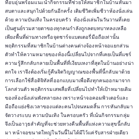
ที่อบอุ่นพร้อมแนะนำกิจกรรมที่ช่วยให้สมาชิกในบ้านหันมา
ร้าง
สบตาและสนุกไปด้วยกันอีกครั้ง เติมชีวิตเพิ่มชีวาห้องนั่งเล่น
คอม
ด้วย ความบันเทิง ในครอบครัว ห้องนั่งเล่นในวันวานที่เคย
มูนิ
เป็นศูนย์รวมสายตาของทุกคนกำลังถูกลดบทบาทลงเหลือ
ตี้
เพียงพื้นที่ผ่านทางหรือจุดชาร์จแบตเตอรี่มือถือเท่านั้น
เล็ก
ๆ
พฤติกรรมที่สมาชิกในบ้านต่างคนต่างจ้องหน้าจอแยกส่วน
ด้วย
ตัวทำให้ความหมายของห้องนี้เปลี่ยนไปจากที่เคยเป็นที่แชร์
ความ
ความรู้สึกกลับกลายเป็นพื้นที่ที่เงียบเหงาที่สุดในบ้านอย่างน่า
บันเทิง
ตกใจ เราจึงต้องเริ่มกู้คืนจิตวิญญาณของพื้นที่นี้กลับมาด้วย
ใน
การเลือกใช้สื่อดิจิทัลที่ออกแบบมาเพื่อดึงทุกคนออกมาจาก
ครอบครัว
โลกส่วนตัว พฤติกรรมเสพสื่อที่เปลี่ยนไปทำให้เป้าหมายเดิม
ของห้องนั่งเล่นพังทลายลง เพราะหน้าจอคอมพิวเตอร์และ
มือถือแย่งชิงเวลาของแต่ละคนไปจนหมดสิ้น การหันกลับมา
จัดวางระบบ ความบันเทิง ในครอบครัว ที่เน้นกิจกรรมกลุ่ม
จึงเป็นอาวุธสำคัญที่จะช่วยทวงคืนพื้นที่แห่งความสุขนี้กลับ
มา หน้าจอขนาดใหญ่ในวันนี้ไม่ได้มีไว้แค่รับสารฝ่ายเดียว