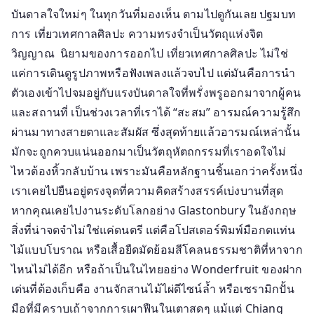
เทศกาล
บันดาลใจใหม่ๆ ในทุกวันที่มองเห็น ตามไปดูกันเลย ปฐมบท
ศิลปะ
การ เที่ยวเทศกาลศิลปะ ความทรงจำเป็นวัตถุแห่งจิต
เปลี่ยน
วิญญาณ นิยามของการออกไป เที่ยวเทศกาลศิลปะ ไม่ใช่
บ้าน
เป็น
แค่การเดินดูรูปภาพหรือฟังเพลงแล้วจบไป แต่มันคือการนำ
แกล
ตัวเองเข้าไปจมอยู่กับแรงบันดาลใจที่พรั่งพรูออกมาจากผู้คน
เลอ
และสถานที่ เป็นช่วงเวลาที่เราได้ “สะสม” อารมณ์ความรู้สึก
รี
ผ่านมาทางสายตาและสัมผัส ซึ่งสุดท้ายแล้วอารมณ์เหล่านั้น
มี
มักจะถูกควบแน่นออกมาเป็นวัตถุหัตถกรรมที่เราอดใจไม่
ชีวิต
ไหวต้องหิ้วกลับบ้าน เพราะมันคือหลักฐานชิ้นเอกว่าครั้งหนึ่ง
เราเคยไปยืนอยู่ตรงจุดที่ความคิดสร้างสรรค์เบ่งบานที่สุด
หากคุณเคยไปงานระดับโลกอย่าง Glastonbury ในอังกฤษ
สิ่งที่น่าจดจำไม่ใช่แค่ดนตรี แต่คือโปสเตอร์พิมพ์มือกดแท่น
ไม้แบบโบราณ หรือเสื้อยืดมัดย้อมสีโคลนธรรมชาติที่หาจาก
ไหนไม่ได้อีก หรือถ้าเป็นในไทยอย่าง Wonderfruit ของฝาก
เด่นที่ต้องเก็บคือ งานจักสานไม้ไผ่ดีไซน์ล้ำ หรือเซรามิกปั้น
มือที่มีคราบเถ้าจากการเผาฟืนในเตาสดๆ แม้แต่ Chiang