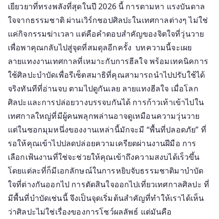
ถือ
เยียวยาที่ทรงพลังที่สุดในปี 2026 นี้ การตามหา แรงบันดาล
พู่กัน:
ใจจากธรรมชาติ ผ่านเวิร์กชอปศิลปะในเทศกาลต่างๆ ไม่ใช่
ค้นหา
แค่กิจกรรมฆ่าเวลา แต่คือคำตอบสำคัญของจิตใจที่วุ่นวาย
แรง
เพื่อพาคุณกลับไปสู่จุดที่สมดุลอีกครั้ง บทความนี้จะเผย
บันดาล
ลายแทงงานเทศกาลที่เหมาะกับการฮีลใจ พร้อมเทคนิคการ
ใจ
ใช้ศิลปะบำบัดเพื่อรีเซ็ตสมาธิที่คุณสามารถนำไปปรับใช้ได้
จาก
จริงทันทีที่อ่านจบ ตามไปดูกันเลย ลายแทงฮีลใจ เมื่อโลก
ธรรมชาติ
ศิลปะและการปล่อยวางบรรจบกันได้ การก้าวเท้าเข้าไปใน
ผ่าน
เวิร์
เทศกาลใหญ่ที่มีผู้คนพลุกพล่านอาจดูเหมือนความวุ่นวาย
กช
แต่ในซอกมุมหนึ่งของงานเหล่านี้มักจะมี “พื้นที่ปลอดภัย” ที่
อป
รอให้คุณเข้าไปปลดปล่อยความเครียดผ่านงานฝีมือ การ
ศิลปะ
เลือกเฟ้นงานที่ใช่จะช่วยให้คุณเข้าถึงความสงบได้เร็วขึ้น
บำบัด
โดยแต่ละที่ก็มีเอกลักษณ์ในการหยิบจับธรรมชาติมาบำบัด
ใน
ใจที่ต่างกันออกไป การตัดสินใจออกไปเที่ยวเทศกาลศิลปะ ที่
เทศกาล
มีพื้นที่บำบัดเช่นนี้ จึงเป็นจุดเริ่มต้นสำคัญที่ทำให้เราได้เห็น
ดัง
ว่าศิลปะไม่ใช่เรื่องของการโชว์ผลลัพธ์ แต่มันคือ