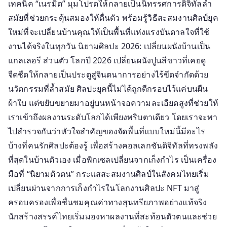
เทคนิค “เนรมิต” มุมโปรดให้กลายเป็นนิทรรศการดิจิทัลล้ำ
แล้ว
สมัยที่ช่วยกระตุ้นสมองให้ตื่นตัว พร้อมรู้วิธีสะสมงานศิลป์ยุค
เปลี่ยน
ใหม่ที่จะเปลี่ยนบ้านคุณให้เป็นพื้นที่แห่งแรงบันดาลใจที่ใช้
มา
งานได้จริงในทุกวัน นิยามศิลปะ 2026: เปลี่ยนผนังบ้านเป็น
จัด
แกลเลอรี ส่วนตัว โลกปี 2026 เปลี่ยนผนังปูนสีขาวที่เคยดู
แกล
เลอ
จืดชืดให้กลายเป็นประตูสู่จินตนาการอย่างไร้ขีดจำกัดด้วย
รี
นวัตกรรมที่ล้ำสมัย ศิลปะยุคนี้ไม่ได้ถูกตีกรอบไว้แค่บนผืน
ส่วน
ผ้าใบ แต่ขยับขยายมาอยู่บนหน้าจอความละเอียดสูงที่ช่วยให้
ตัว
เราเข้าถึงผลงานระดับโลกได้เพียงพริบตาเดียว โดยเราจะพา
ใน
ไปสำรวจกันว่าหัวใจสำคัญของจัดพื้นที่แบบใหม่นี้มีอะไร
บ้าน
บ้างที่คนรักศิลปะต้องรู้ เพื่อสร้างคอลเลกชันดิจิทัลที่ทรงพลัง
เพื่อ
ที่สุดในบ้านตัวเอง เมื่อพิกเซลเปลี่ยนจากเก็งกำไร เป็นเครื่อง
ปลุก
มือที่ “นิยามตัวตน” กระแสสะสมงานศิลป์ในสังคมไทยเริ่ม
พลัง
เปลี่ยนผ่านจากการเก็งกำไรในโลกงานศิลปะ NFT มาสู่
ความ
คิด
ครอบครองเพื่อชื่นชมคุณค่าทางสุนทรียภาพอย่างแท้จริง
สร้างสรรค์
นักสร้างสรรค์ไทยเริ่มมองหาผลงานที่สะท้อนตัวตนและช่วย