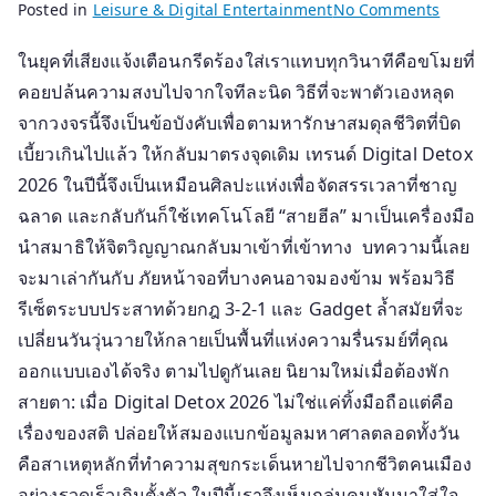
on
Posted in
Leisure & Digital Entertainment
No Comments
ปิด
ในยุคที่เสียงแจ้งเตือนกรีดร้องใส่เราแทบทุกวินาทีคือขโมยที่
หน้า
คอยปล้นความสงบไปจากใจทีละนิด วิธีที่จะพาตัวเองหลุด
จอ
เพื่อ
จากวงจรนี้จึงเป็นข้อบังคับเพื่อตามหารักษาสมดุลชีวิตที่บิด
ฮีล
เบี้ยวเกินไปแล้ว ให้กลับมาตรงจุดเดิม เทรนด์ Digital Detox
ใจ
2026 ในปีนี้จึงเป็นเหมือนศิลปะแห่งเพื่อจัดสรรเวลาที่ชาญ
ส่อง
ฉลาด และกลับกันก็ใช้เทคโนโลยี “สายฮีล” มาเป็นเครื่องมือ
เท
นำสมาธิให้จิตวิญญาณกลับมาเข้าที่เข้าทาง บทความนี้เลย
รนด์
จะมาเล่ากันกับ ภัยหน้าจอที่บางคนอาจมองข้าม พร้อมวิธี
Digital
รีเซ็ตระบบประสาทด้วยกฎ 3-2-1 และ Gadget ล้ำสมัยที่จะ
Detox
เปลี่ยนวันวุ่นวายให้กลายเป็นพื้นที่แห่งความรื่นรมย์ที่คุณ
2026
พร้อม
ออกแบบเองได้จริง ตามไปดูกันเลย นิยามใหม่เมื่อต้องพัก
Gadget
สายตา: เมื่อ Digital Detox 2026 ไม่ใช่แค่ทิ้งมือถือแต่คือ
พา
เรื่องของสติ ปล่อยให้สมองแบกข้อมูลมหาศาลตลอดทั้งวัน
คุณ
คือสาเหตุหลักที่ทำความสุขกระเด็นหายไปจากชีวิตคนเมือง
พบ
อย่างรวดเร็วเกินตั้งตัว ในปีนี้เราจึงเห็นกลุ่มคนหันมาใส่ใจ