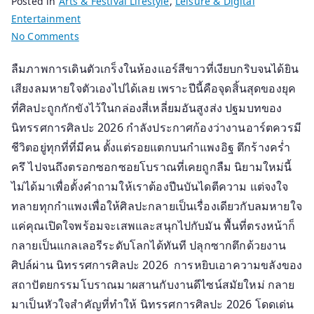
Posted in
Arts & Festival Lifestyle
,
Leisure & Digital
Entertainment
on
No Comments
นิทรรศการ
ลืมภาพการเดินตัวเกร็งในห้องแอร์สีขาวที่เงียบกริบจนได้ยิน
ศิลปะ
เสียงลมหายใจตัวเองไปได้เลย เพราะปีนี้คือจุดสิ้นสุดของยุค
2026
เมื่อ
ที่ศิลปะถูกกักขังไว้ในกล่องสี่เหลี่ยมอันสูงส่ง ปฐมบทของ
ตึก
นิทรรศการศิลปะ 2026 กำลังประกาศก้องว่างานอาร์ตควรมี
เก่า
ชีวิตอยู่ทุกที่ที่มีคน ตั้งแต่รอยแตกบนกำแพงอิฐ ตึกร้างคร่ำ
กลับ
ครึ ไปจนถึงตรอกซอกซอยโบราณที่เคยถูกลืม นิยามใหม่นี้
มา
ไม่ได้มาเพื่อตั้งคำถามให้เราต้องปีนบันไดตีความ แต่จงใจ
หายใจ
ทลายทุกกำแพงเพื่อให้ศิลปะกลายเป็นเรื่องเดียวกับลมหายใจ
และ
แค่คุณเปิดใจพร้อมจะเสพและสนุกไปกับมัน พื้นที่ตรงหน้าก็
ชวน
กลายเป็นแกลเลอรีระดับโลกได้ทันที ปลุกซากตึกด้วยงาน
ให้
เรา
ศิปล์ผ่าน นิทรรศการศิลปะ 2026 การหยิบเอาความขลังของ
เข้าไป
สถาปัตยกรรมโบราณมาผสานกับงานดีไซน์สมัยใหม่ กลาย
ใช้
มาเป็นหัวใจสำคัญที่ทำให้ นิทรรศการศิลปะ 2026 โดดเด่น