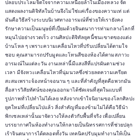
ปลอบประโลมจิตใจจากความเหนื่อยล้าในเมืองหลวง จัด
แสดงผลงานดิจิทัลในบ้านจึงไม่ใช่แค่เรื่องของความเท่ แต่
มันคือวิธีสร้างระบบนิเวศทางอารมณ์ที่ช่วยให้เรายังคง
รักษาความเป็นมนุษย์ที่เปี่ยมด้วยจินตนาการท่ามกลางโลกที่
หมุนไปอย่างรวดเร็ว งานศิลปะดิจิทัลยุคนี้ชนะขาดของแต่ง
บ้านโหล ๆ เพราะความเคลื่อนไหวที่ปรับเปลี่ยนได้ตามใจ
ชอบ คุณสามารถปรับมูดและโทนสีของห้องได้ตามสภาวะ
อารมณ์ในแต่ละวัน งานเหล่านี้มีแสงสีที่แปรผันตามช่วง
เวลา มีจังหวะเคลื่อนไหวที่นุ่มนวลซึ่งช่วยลดความเครียด
สะสมเพราะจ้องหน้าจอนาน ๆ และที่สำคัญที่สุดคือพวกมัน
สื่อสารวิสัยทัศน์ของคุณออกมาได้ชัดเจนที่สุดในแบบที่
รูปภาพทั่วไปทำไม่ได้เลย หลังจากเข้าใจนิยามของโลกศิลปะ
ยุคใหม่ที่เปลี่ยนไปแล้ว สิ่งสำคัญที่มองข้ามไม่ได้คือวิธีนำ
พิกเซลเหล่านั้นมาจัดวางให้ลงตัวกับพื้นที่จริง เพื่อเปลี่ยน
บรรยากาศในห้องทำงานให้กลายเป็นนิทรรศการที่ช่วยปลุก
เร้าจินตนาการได้ตลอดทั้งวัน เทคนิคปรับมุมทำงานให้เป็น