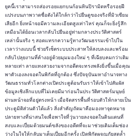
ยุคนี้เราสามารถส่องรอยแยกบนก้อนหินปิรามิดหรือรอยฝี
แปรงบนภาพวาดชื่อดังได้ใกล้กว่าไปยืนดูของจริงที่มิวเซียม
เสียอีก ยิ่งหน้าจอมีความละเอียดสูงเท่าไหร่ คุณก็จะยิ่งรู้สึก
เหมือนได้ย้อนเวลากลับไปยืนอยู่ท่ามกลางประวัติศาสตร์
เหล่านั้นจริง ๆ สอดแทรกความรู้ทางวัฒนธรรมเข้าไปใน
เวลาว่างแบบนี้ ช่วยรีเซ็ตระบบประสาทให้สงบลงและพร้อม
กลับไปลุยงานที่ค้างอยู่ด้วยมุมมองใหม่ ๆ ที่เฉียบคมกว่าเดิม
หลายเท่า ลายแทงสวยงามจากอดีตจะทรงพลังยิ่งขึ้นเมื่อคุณ
พาตัวเองลงจอดในพิกัดที่ถูกต้อง ซึ่งปัจจุบันมหาอำนาจทาง
วัฒนธรรมทั่วโลกต่างเปิดประตูต้อนรับเราให้เข้าไปสัมผัส
ข้อมูลเชิงลึกแบบที่ไม่เคยมีมาก่อนในประวัติศาสตร์มนุษย์
ผ่านหน้าจอที่อยู่ตรงหน้า เมื่อจัดสรรพื้นที่รอบตัวให้กลายเป็น
ประตูมิติส่วนตัวได้แล้ว สิ่งสำคัญถัดมาคือมองหาจุดหมาย
ปลายทางที่น่าสนใจเพื่อพาใจที่วุ่นวายลงจอดในดินแดนที่
สงบและเปี่ยมด้วยมนต์ขลังของอดีตที่จะมาช่วยเติมเต็มช่อง
ว่างในใจให้กลับมาเต็มเปี่ยมอีกครั้ง เปิดพิกัดผจญภัยสุดล้ำ