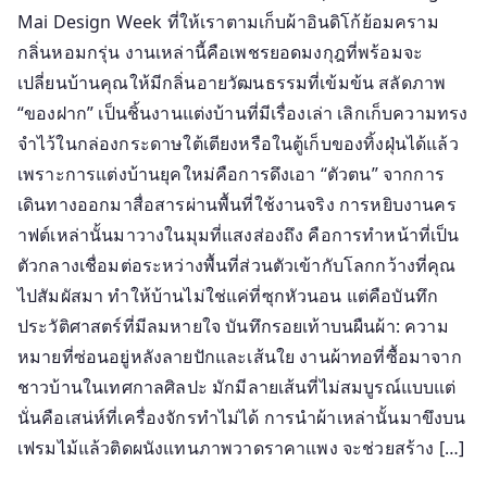
Mai Design Week ที่ให้เราตามเก็บผ้าอินดิโก้ย้อมคราม
กลิ่นหอมกรุ่น งานเหล่านี้คือเพชรยอดมงกุฎที่พร้อมจะ
เปลี่ยนบ้านคุณให้มีกลิ่นอายวัฒนธรรมที่เข้มข้น สลัดภาพ
“ของฝาก” เป็นชิ้นงานแต่งบ้านที่มีเรื่องเล่า เลิกเก็บความทรง
จำไว้ในกล่องกระดาษใต้เตียงหรือในตู้เก็บของทิ้งฝุ่นได้แล้ว
เพราะการแต่งบ้านยุคใหม่คือการดึงเอา “ตัวตน” จากการ
เดินทางออกมาสื่อสารผ่านพื้นที่ใช้งานจริง การหยิบงานคร
าฟต์เหล่านั้นมาวางในมุมที่แสงส่องถึง คือการทำหน้าที่เป็น
ตัวกลางเชื่อมต่อระหว่างพื้นที่ส่วนตัวเข้ากับโลกกว้างที่คุณ
ไปสัมผัสมา ทำให้บ้านไม่ใช่แค่ที่ซุกหัวนอน แต่คือบันทึก
ประวัติศาสตร์ที่มีลมหายใจ บันทึกรอยเท้าบนผืนผ้า: ความ
หมายที่ซ่อนอยู่หลังลายปักและเส้นใย งานผ้าทอที่ซื้อมาจาก
ชาวบ้านในเทศกาลศิลปะ มักมีลายเส้นที่ไม่สมบูรณ์แบบแต่
นั่นคือเสน่ห์ที่เครื่องจักรทำไม่ได้ การนำผ้าเหล่านั้นมาขึงบน
เฟรมไม้แล้วติดผนังแทนภาพวาดราคาแพง จะช่วยสร้าง […]