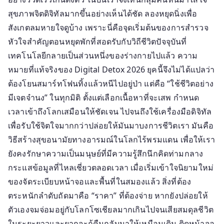
ความ
สุขภาพจิตดิจิทัลมากขึ้นอย่างเห็นได้ชัด ลองหยุดนิ่งเพื่อ
สงบ
สังเกตลมหายใจดูบ้าง เพราะนี่คือจุดเริ่มต้นของการสำรวจ
ได้
หัวใจสำคัญตอนหยุดพักที่สอดรับกับวิถีชีวิตปัจจุบันที่
อีก
เทคโนโลยีกลายเป็นส่วนหนึ่งของร่างกายไปแล้ว ความ
ครั้ง
หมายที่แท้จริงของ Digital Detox 2026 ยุคนี้จึงไม่ได้แปลว่า
ต้องโยนสมาร์ทโฟนทิ้งแล้วหนีไปอยู่ป่า แต่คือ “ใช้ชีวิตอย่าง
มีเจตจำนง” ในทุกมิติ ตั้งแต่เลือกเนื้อหาที่จะเสพ กำหนด
เวลาเข้าถึงโลกเสมือนให้ชัดเจน ไปจนถึงใช้เครื่องมือดิจิทัล
เพื่อรับใช้จิตใจมากกว่าปล่อยให้มันมาบงการชีวิตเรา มันคือ
วิธีสร้างสุขอนามัยทางอารมณ์ในโลกไร้พรมแดน เพื่อให้เรา
ยังคงรักษาความเป็นมนุษย์ที่มีความรู้สึกนึกคิดท่ามกลาง
กระแสข้อมูลที่ไหลเชี่ยวตลอดเวลา เมื่อเริ่มเข้าใจนิยามใหม่
ของจัดระเบียบหน้าจอและพื้นที่ในสมองแล้ว สิ่งที่ต้อง
ตระหนักลำดับถัดมาคือ “ราคา” ที่ต้องจ่าย หากยังปล่อยให้
ตัวเองจมจ่อมอยู่กับโลกโซเชียลมากเกินไปจนเสียสมดุลชีวิต
ในระยะยาวและยากจะกู้คืนกลับมาให้เหมือนเดิม ติดหน้าจอ