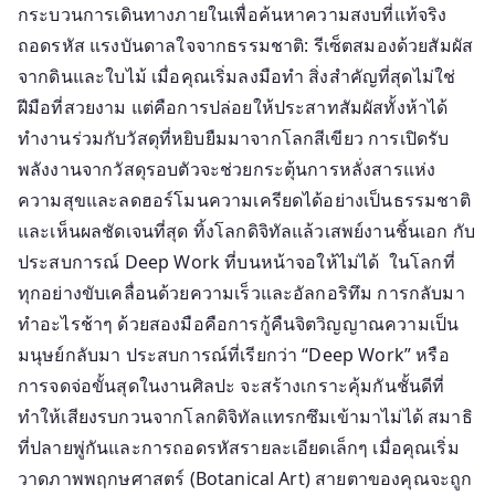
กระบวนการเดินทางภายในเพื่อค้นหาความสงบที่แท้จริง
ถอดรหัส แรงบันดาลใจจากธรรมชาติ: รีเซ็ตสมองด้วยสัมผัส
จากดินและใบไม้ เมื่อคุณเริ่มลงมือทำ สิ่งสำคัญที่สุดไม่ใช่
ฝีมือที่สวยงาม แต่คือการปล่อยให้ประสาทสัมผัสทั้งห้าได้
ทำงานร่วมกับวัสดุที่หยิบยืมมาจากโลกสีเขียว การเปิดรับ
พลังงานจากวัสดุรอบตัวจะช่วยกระตุ้นการหลั่งสารแห่ง
ความสุขและลดฮอร์โมนความเครียดได้อย่างเป็นธรรมชาติ
และเห็นผลชัดเจนที่สุด ทิ้งโลกดิจิทัลแล้วเสพย์งานชิ้นเอก กับ
ประสบการณ์ Deep Work ที่บนหน้าจอให้ไม่ได้ ในโลกที่
ทุกอย่างขับเคลื่อนด้วยความเร็วและอัลกอริทึม การกลับมา
ทำอะไรช้าๆ ด้วยสองมือคือการกู้คืนจิตวิญญาณความเป็น
มนุษย์กลับมา ประสบการณ์ที่เรียกว่า “Deep Work” หรือ
การจดจ่อขั้นสุดในงานศิลปะ จะสร้างเกราะคุ้มกันชั้นดีที่
ทำให้เสียงรบกวนจากโลกดิจิทัลแทรกซึมเข้ามาไม่ได้ สมาธิ
ที่ปลายพู่กันและการถอดรหัสรายละเอียดเล็กๆ เมื่อคุณเริ่ม
วาดภาพพฤกษศาสตร์ (Botanical Art) สายตาของคุณจะถูก