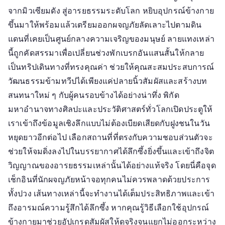
จากมิวเซียมดัง สู่อารยธรรมระดับโลก หยิบอุปกรณ์ข้างกาย
ขึ้นมาให้พร้อมแล้วเตรียมออกผจญภัยลัดเลาะไปตามดิน
แดนที่เคยเป็นศูนย์กลางความเจริญของมนุษย์ ลายแทงเหล่า
นี้ถูกคัดสรรมาเพื่อเปลี่ยนช่วงพักเบรกอันแสนสั้นให้กลาย
เป็นทริปเดินทางที่ทรงคุณค่า ช่วยให้คุณสะสมประสบการณ์
วัฒนธรรมข้ามทวีปได้เพียงแค่ปลายนิ้วสัมผัสและสร้างบท
สนทนาใหม่ ๆ กับผู้คนรอบข้างได้อย่างน่าทึ่ง พิกัด
มหาอำนาจทางศิลปะและประวัติศาสตร์ทั่วโลกเปิดประตูให้
เราเข้าถึงข้อมูลเชิงลึกแบบไม่ต้องเบียดเสียดกับฝูงชนในวัน
หยุดยาวอีกต่อไป เลือกสถานที่ที่ตรงกับความชอบส่วนตัวจะ
ช่วยให้จมดิ่งลงไปในบรรยากาศได้ลึกซึ้งยิ่งขึ้นและเข้าถึงจิต
วิญญาณของอารยธรรมเหล่านั้นได้อย่างแท้จริง โดยนี่คือจุด
เช็กอินที่นักผจญภัยหน้าจอทุกคนไม่ควรพลาดด้วยประการ
ทั้งปวง เส้นทางเหล่านี้จะทำงานได้เต็มประสิทธิภาพและเข้า
ถึงอารมณ์ความรู้สึกได้ลึกซึ้ง หากคุณรู้วิธีเลือกใช้อุปกรณ์
ข้างกายมาช่วยอัปเกรดสัมผัสให้ดูจริงจนแยกไม่ออกระหว่าง