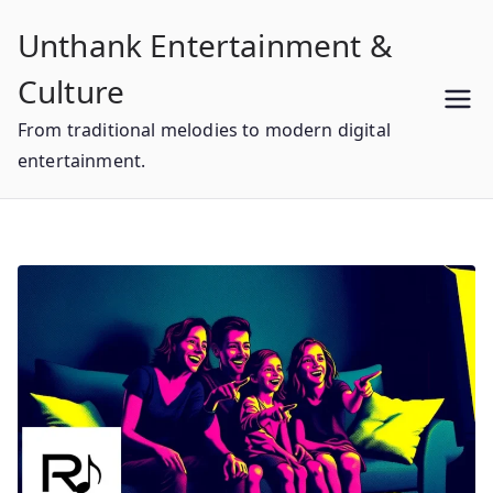
Skip
Unthank Entertainment &
to
content
Culture
From traditional melodies to modern digital
entertainment.