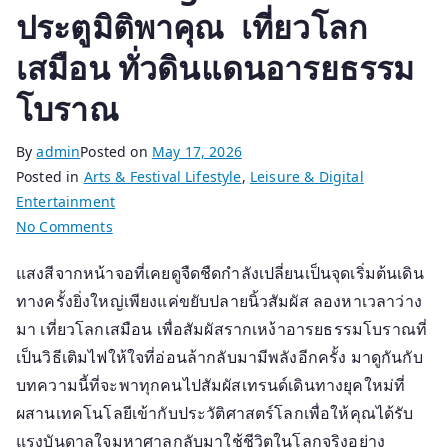
ประตูมิติพาคุณ เที่ยวโลก
เสมือน ทั่วดินแดนอารยธรรม
โบราณ
By
admin
Posted on
May 17, 2026
Posted in
Arts & Festival Lifestyle
,
Leisure & Digital
Entertainment
on
No Comments
เปลี่ยน
แสงสีจากหน้าจอที่เคยดูจืดชืดกำลังเปลี่ยนเป็นจุดเริ่มต้นเดิน
Gadget
ทางครั้งยิ่งใหญ่เพียงแค่ขยับปลายนิ้วสัมผัส ลองหาเวลาว่าง
ใกล้
ตัว
มา เที่ยวโลกเสมือน เพื่อสัมผัสรากเหง้าอารยธรรมโบราณที่
เป็น
เป็นวิธีเติมไฟให้ใจที่อ่อนล้ากลับมามีพลังอีกครั้ง มาดูกันกับ
ประตู
บทความนี้ที่จะพาทุกคนไปสัมผัสเทรนด์เดินทางยุคใหม่ที่
มิติ
ผสานเทคโนโลยีเข้ากับประวัติศาสตร์โลกเพื่อให้คุณได้รับ
พา
แรงบันดาลใจมหาศาลกลับมาใช้ชีวิตในโลกจริงอย่าง