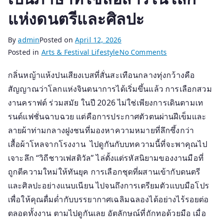
แห่งดนตรีและศิลปะ
By
admin
Posted on
April 12, 2026
on
Posted in
Arts & Festival Lifestyle
No Comments
วิถี
กลิ่นหญ้าแห้งปนเสียงเบสที่สั่นสะเทือนกลางทุ่งกว้างคือ
ชีวิต
สัญญาณว่าโลกแห่งจินตนาการได้เริ่มขึ้นแล้ว การเลือกสวม
ชาว
เฟสติวัล
งานคราฟต์ ร่วมสมัย ในปี 2026 ไม่ใช่เพียงการเดินตามเท
2026
รนด์แฟชั่นฉาบฉวย แต่คือการประกาศตัวตนผ่านฝีเข็มและ
เมื่อ
ลายผ้าท่ามกลางฝูงชนที่มองหาความหมายที่ลึกซึ้งกว่า
งา
เสื้อผ้าโหลจากโรงงาน ไปดูกันกับบทความนี้ที่จะพาคุณไป
นคร
เจาะลึก “วิถีชาวเฟสติวัล” ไล่ตั้งแต่รหัสนิยามของงานมือที่
าฟต์
ถูกตีความใหม่ให้ทันยุค การเลือกชุดที่ผสานเข้ากับดนตรี
ร่วม
และศิลปะอย่างแนบเนียน ไปจนถึงการเตรียมตัวแบบมือโปร
สมัย
เพื่อให้คุณดื่มด่ำกับบรรยากาศเฉลิมฉลองได้อย่างไร้รอยต่อ
กลาย
เป็น
ตลอดทั้งงาน ตามไปดูกันเลย อัตลักษณ์ที่ถักทอด้วยมือ เมื่อ