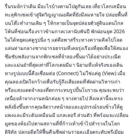
คุณ
รื่นรมย์กว่าเดิม มีอะไรบ้างตามไปดูกันเลย เที่ยวโลกเสมือน
เที่ยว
ทะลุพิกเซลเข้าสู่จิตวิญญาณอดีตที่ยังมีลมหายใจ ปล่อยพื้นที่
โลก
บนโต๊ะทำงานเดิม ๆ ให้กลายเป็นจุดปล่อยตัวสู่ดินแดนไกล
เสมือน
ทั่ว
โพ้นที่ซ่อนเรื่องราวข้ามกาลเวลานับพันปี พักผ่อนยุค 2026
ดิน
ไม่ได้หยุดแค่ดูรูปนิ่ง ๆ แต่คือพาสรีระทางความคิดไปโลด
แดน
แล่นท่ามกลางซากอารยธรรมที่เคยรุ่งเรืองที่สุดเพื่อให้สมอง
อารยธรรม
ซึมซับพลังงานจากพิกเซลที่จำลองขึ้นมาได้อย่างประณีต
โบราณ
และแม่นยำที่สุดเท่าที่โลกเคยมีมา นิยามที่แท้จริงของเดิน
ทางรูปแบบนี้คือเชื่อมต่อ (Connect) ไม่ใช่แค่ดู (View) เมื่อ
คุณลองเปิดใจกว้างเพื่อรับรู้ถึงเสียงลมที่พัดผ่านวิหารเก่า
หรือแสงแดดจำลองที่ตกกระทบรูปปั้นโบราณ คุณจะพบว่า
เหนื่อยล้าจากงานหนักค่อย ๆ จางหายไป สิ่งเหล่านี้จะทรง
พลังยิ่งขึ้นหากคุณจัดวางหน้าจอและอุปกรณ์รอบข้างให้ดู
แพงและมีระดับเหมือนมี แกลเลอรี ส่วนตัว ที่พร้อมจะเปลี่ยน
มูดของห้องไปตามสถานที่ที่ก้าวเท้าเข้าไปสำรวจในโลก
ดิจิทัล ปลุกอดีตให้ฟื้นคืนชีพผ่านรายละเอียดระดับพรีเมียม