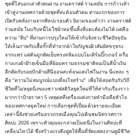
ภาษา
ชุดที่ใส่บอกเล่าตัวตนผ่าน งานคราฟต์ ร่วมสมัย การก้าวเท้า
ที่
เข้าสู่งานเทศกาลด้วยชุดที่สะท้อนตัวตน ด่านแรกของการ
ใช้
เปิดรับพลังงานจากศิลปะรอบตัว นิยามของคำว่า งานคราฟต์
สื่อสาร
ร่วมสมัย ในบริบทนี้ไม่ใช่ผ้าทอขึ้นหิ้งที่แตะต้องไม่ได้ แต่คือ
ใน
ความ “ดิบ” ที่ผ่านการปรุงใหม่ให้เข้ากับจังหวะชีวิตปัจจุบัน
โลก
ให้เห็นภาพกับเสื้อกั๊กที่ทำจากผ้าใยกัญชงผิวสัมผัสขรุขระ
แห่ง
จากแพร่ แต่ดันถูกตัดเย็บทรงสลิมแบบโมเดิร์นบิ๊กเกอร์ หรือ
ดนตรี
กางเกงผ้าฝ้ายเข็นมือที่ย้อมครามธรรมชาติจนเป็นสีน้ำเงิน
และ
ศิลปะ
ลึกตัดกับรอยปักด้ายสีนีออนสะท้อนแสงไฟในงาน นี่แหละ ๆ
คือ “ความไม่สมบูรณ์แบบที่จงใจสร้าง” เพื่อให้สอดรับกับวิถี
ชีวิตที่ไม่หยุดนิ่งของชาวเฟสติวัลยุคใหม่ที่ให้ค่ากับเรื่องราว
มากกว่าป้ายราคา 5 เหตุผลที่เครื่องแต่งกายทำมือคือหัวใจ
ของเทศกาลยุคใหม่ การเลือกชุดที่เปี่ยมด้วยรายละเอียด
เหล่านี้ยังช่วยเสริมอรรถรสเมื่อคุณไปเดินชมนิทรรศการ
ศิลปะ 2026 เพราะตัวคุณจะกลายเป็นหนึ่งในงานศิลปะที่
เคลื่อนไหวได้ ซึ่งสร้างแรงดึงดูดให้พื้นที่จัดแสดงงานดูมีชีวิต