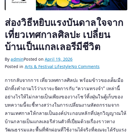
ส่องวิธีหยิบแรงบันดาลใจจาก
เที่ยวเทศกาลศิลปะ เปลี่ยน
บ้านเป็นแกลเลอรีมีชีวิต
By
admin
Posted on
April 19, 2026
on
Posted in
Arts & Festival Lifestyle
No Comments
ส่อง
การกลับจากการ เที่ยวเทศกาลศิลปะ พร้อมข้าวของเต็มมือ
วิธี
มักทิ้งคำถามไว้ว่าเราจะจัดการกับ “ความทรงจำ” เหล่านี้
หยิบ
แรง
อย่างไรให้ไม่กลายเป็นเพียงของวางโชว์ทิ้งฝุ่นในตู้เก็บของ
บันดาล
บทความนี้จะชี้ทางสว่างในการเปลี่ยนงานหัตถกรรมจาก
ใจ
ลานเทศกาลให้กลายเป็นองค์ประกอบหลักที่ปลุกวิญญาณให้
จาก
บ้านกลายเป็นแกลเลอรีส่วนตัวที่เปี่ยมด้วยเรื่องราวทาง
เที่ยว
วัฒนธรรมและพื้นที่พักผ่อนที่ใช้งานได้จริงที่คุณจะได้รับแรง