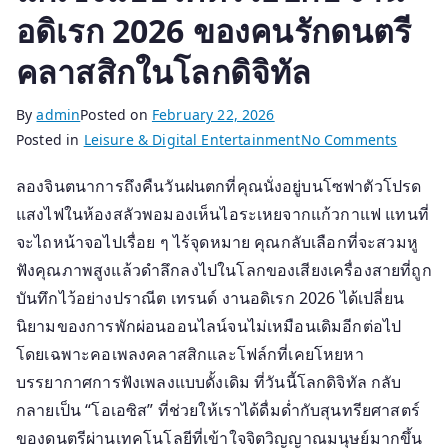
อดิเรก 2026 ของคนรักดนตรี
คลาสสิกในโลกดิจิทัล
By
admin
Posted on
February 22, 2026
on
Posted in
Leisure & Digital Entertainment
No Comments
แก้
ลองจินตนาการถึงคืนวันฝนตกที่คุณนั่งอยู่บนโซฟาตัวโปรด
เซ็ง
แสงไฟในห้องสลัวพอมองเห็นไอระเหยจากแก้วกาแฟ แทนที่
แบบ
โคตร
จะไถหน้าจอไปเรื่อย ๆ ไร้จุดหมาย คุณกลับเลือกที่จะสวมหู
ไฮป์
ฟังคุณภาพสูงแล้วดำลึกลงไปในโลกของเสียงเครื่องสายที่ถูก
กับ
บันทึกไว้อย่างปราณีต เทรนด์ งานอดิเรก 2026 ได้เปลี่ยน
งาน
นิยามของการพักผ่อนออนไลน์จนไม่เหมือนเดิมอีกต่อไป
อดิเรก
โดยเฉพาะคอเพลงคลาสสิกและโฟล์กที่เคยโหยหา
2026
บรรยากาศการฟังเพลงแบบดั้งเดิม ที่วันนี้โลกดิจิทัล กลับ
ของ
กลายเป็น “โอเอซิส” ที่ช่วยให้เราได้ดื่มด่ำกับสุนทรียศาสตร์
คน
ของดนตรีผ่านเทคโนโลยีที่เข้าใจจิตวิญญาณมนุษย์มากขึ้น
รัก