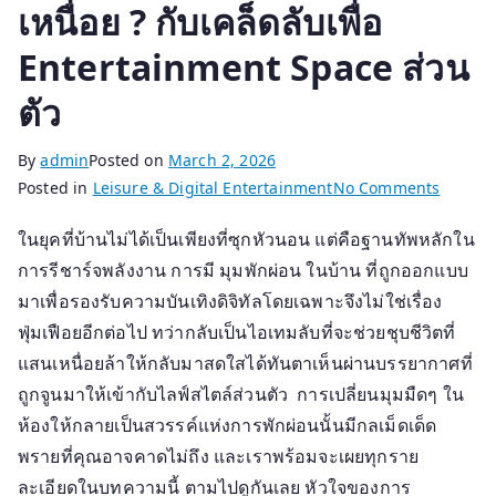
เหนื่อย ? กับเคล็ดลับเพื่อ
Entertainment Space ส่วน
ตัว
By
admin
Posted on
March 2, 2026
on
Posted in
Leisure & Digital Entertainment
No Comments
จัด
ในยุคที่บ้านไม่ได้เป็นเพียงที่ซุกหัวนอน แต่คือฐานทัพหลักใน
มุม
การรีชาร์จพลังงาน การมี มุมพักผ่อน ในบ้าน ที่ถูกออกแบบ
พัก
ผ่อน
มาเพื่อรองรับความบันเทิงดิจิทัลโดยเฉพาะจึงไม่ใช่เรื่อง
ใน
ฟุ่มเฟือยอีกต่อไป ทว่ากลับเป็นไอเทมลับที่จะช่วยชุบชีวิตที่
บ้าน
แสนเหนื่อยล้าให้กลับมาสดใสได้ทันตาเห็นผ่านบรรยากาศที่
ให้
ถูกจูนมาให้เข้ากับไลฟ์สไตล์ส่วนตัว การเปลี่ยนมุมมืดๆ ใน
หาย
ห้องให้กลายเป็นสวรรค์แห่งการพักผ่อนนั้นมีกลเม็ดเด็ด
เหนื่อย
พรายที่คุณอาจคาดไม่ถึง และเราพร้อมจะเผยทุกราย
?
ละเอียดในบทความนี้ ตามไปดูกันเลย หัวใจของการ
กับ