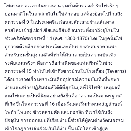
ทำไม
ไพ่ผ่านกาลเวลาอันยาวนาน จุดเริ่มต้นของสำรับไพ่จริง ๆ
เป็น
บ่อนคาสิโนในลาสเวกัสไม่ใช่คำตอบ แต่ต้องย้อนไปไกลถึง
อมตะ
ศตวรรษที่ 9 ในประเทศจีน ก่อนจะลัดเลาะผ่านเส้นทาง
สายไหมเข้าสู่เปอร์เซียและอียิปต์ จนกระทั่งมาถึงยุโรปใน
ช่วงคริสต์ศตวรรษที่ 14 (ค.ศ. 1360-1370) โดยในยุคนั้นไพ่
ถูกวาดด้วยมืออย่างประณีตและเป็นของสะสมราคาแพง
สำหรับชนชั้นสูง แต่สิ่งที่ทำให้มันกลายเป็นความบันเทิง
ระดับแมสจริงๆ คือการถือกำเนิดของแท่นพิมพ์ในช่วง
ศตวรรษที่ 15 ทำให้ไพ่เข้าถึงชาวบ้านในโรงเตี๊ยม (Taverns)
ได้อย่างรวดเร็ว เพราะมันคืออุปกรณ์ความบันเทิงที่พกพา
ง่ายและสร้างปฏิสัมพันธ์ได้ดีที่สุดในยุคที่ไร้ไฟฟ้า เหตุผลที่
เกมไพ่กลายเป็นที่นิยมอย่างยั่งยืนคือ “ความเป็นมาตรฐาน”
ที่เกิดขึ้นในศตวรรษที่ 16 เมื่อฝรั่งเศสเริ่มกำหนดสัญลักษณ์
โพดำ โพแดง ข้าวหลามตัด และดอกจิก ที่เราใช้กันถึง
ปัจจุบัน การออกแบบที่เรียบง่ายนี้ช่วยให้ผู้คนต่างวัฒนธรรม
เข้าใจกฎการเล่นร่วมกันได้ง่ายขึ้น เมื่อโลกเข้าสู่ยุค