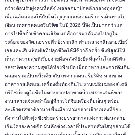
เบียร์
กว้างต้อนรับฝูงคนที่หลั่งไหลออกมาปักหลักกลางทุ่งหญ้า
เอ
ล
เพื่อเฉลิมฉลองให้กับจิตวิญญาณแห่งดนตรี การเดินทางไป
สู่
เยือน เทศกาลดนตรีบริติช ในปี 2026 นี้จึงเป็นมากกว่าแค่
เสียง
การไปซื้อตั๋วเข้าคอนเสิร์ต แต่คือการพาตัวเองไปอยู่ใน
ฟิด
วงล้อมของวัฒนธรรมที่หยั่งรากลึก ท่ามกลางกลิ่นอายเบียร์
เดิล
เอลและเสียงฟิดเดิลที่ปลุกชีวิตให้มีชีวาอีกครั้ง ซึ่งพิสูจน์ให้
ท่อง
เห็นว่าความสุขที่เรียบง่ายคือพลังที่ยั่งยืนที่สุดในโลกดิจิทัล
โลก
รสชาติของความสุขใต้ท้องฟ้าเปิด เมื่ออาหารและการดื่มกิน
เทศกาล
หลอมรวมเป็นหนึ่งเดียวกับ เทศกาลดนตรีบริติช หากขาด
ดนตรี
บริติช
อาหารรสเลิศและเครื่องดื่มท้องถิ่นไป งานเฉลิมฉลองสไตล์
มนต์
บริติชก็คงดูจืดชืดไม่ต่างจากปลาขาดน้ำ เพราะเสน่ห์ของ
เสน่ห์
งานกลางแจ้งเหล่านี้อยู่ที่การได้จิบเครื่องดื่มเย็นๆ พร้อม
แห่ง
ละเลียดรสชาติอาหารพื้นเมืองท่ามกลางเสียงเพลงที่ก้อง
การ
กังวานไปทั่วทุ่ง ซึ่งช่วยสร้างบรรยากาศแห่งการผ่อนคลาย
สืบสาน
เกินใครจะคาดคิด มันคือช่วงเวลาที่ประสาทสัมผัสทุกส่วนได้
วิถี
ทำงานร่วมกันอย่างสมบูรณ์แบบ ทั้งรูป รส กลิ่น และเสียงที่