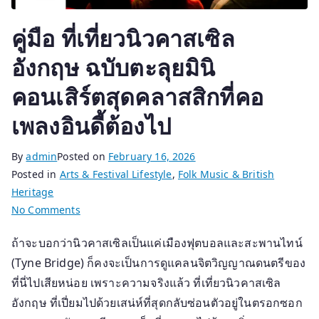
คู่มือ ที่เที่ยวนิวคาสเซิล
อังกฤษ ฉบับตะลุยมินิ
คอนเสิร์ตสุดคลาสสิกที่คอ
เพลงอินดี้ต้องไป
By
admin
Posted on
February 16, 2026
Posted in
Arts & Festival Lifestyle
,
Folk Music & British
Heritage
on
No Comments
คู่มือ
ถ้าจะบอกว่านิวคาสเซิลเป็นแค่เมืองฟุตบอลและสะพานไทน์
ที่
(Tyne Bridge) ก็คงจะเป็นการดูแคลนจิตวิญญาณดนตรีของ
เที่ยว
นิว
ที่นี่ไปเสียหน่อย เพราะความจริงแล้ว ที่เที่ยวนิวคาสเซิล
คาส
อังกฤษ ที่เปี่ยมไปด้วยเสน่ห์ที่สุดกลับซ่อนตัวอยู่ในตรอกซอก
เซิล