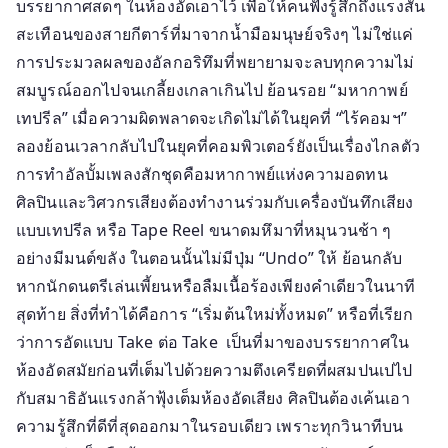
บรรยากาศสดๆ ในห้องอัดเอาไว้ เพื่อให้คนฟังรู้สึกถึงแรงสั่น
ยุค
สะเทือนของสายกีตาร์ที่มาจากน้ำมือมนุษย์จริงๆ ไม่ใช่แค่
ใหม่
การประมวลผลของอัลกอริทึมที่พยายามจะลบทุกความไม่
ที่
สมบูรณ์ออกไปจนเกลี้ยงเกลาเกินไป ย้อนรอย “มหากาพย์
ใช้
“ความ
เทปรีล” เมื่อความผิดพลาดจะเกิดไม่ได้ในยุคที่ “ไร้คอมฯ”
เรี
ลองย้อนเวลากลับไปในยุคที่คอมพิวเตอร์ยังเป็นเรื่องไกลตัว
ยล”
การทำอัลบั้มเพลงสักชุดคือมหากาพย์แห่งความอดทน
เป็น
ศิลปินและวิศวกรเสียงต้องทำงานร่วมกับเครื่องบันทึกเสียง
จุด
แบบเทปรีล หรือ Tape Reel ขนาดมหึมาที่หมุนวนช้า ๆ
ขาย
อย่างมีมนต์ขลัง ในตอนนั้นไม่มีปุ่ม “Undo” ให้ ย้อนกลับ
กว่า
หากนักดนตรีเล่นเพี้ยนหรือลืมเนื้อร้องเพียงคำเดียวในนาที
ความ
สุดท้าย สิ่งที่ทำได้คือการ “เริ่มต้นใหม่ทั้งหมด” หรือที่เรียก
เป๊ะ!
ว่าการอัดแบบ Take ต่อ Take เป็นที่มาของบรรยากาศใน
ห้องอัดสมัยก่อนที่เต็มไปด้วยความตึงเครียดที่ผสมปนเปไป
กับสมาธิอันแรงกล้าฟุ้งเต็มห้องอัดเสียง ศิลปินต้องเค้นเอา
ความรู้สึกที่ดีที่สุดออกมาในรอบเดียว เพราะทุกวินาทีบน