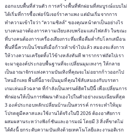
ออกแบบพื้นที่ส่วนตัว การสร้างพื้นที่พักผ่อนที่สมบูรณ์แบบไม่
เคล็ด
ลับ
ได้เริ่มที่การซื้อเฟอร์นิเจอร์ราคาแพง แต่มันเริ่มจากการ
เพื่อ
ทำความเข้าใจว่า “ความชิลล์” ของคุณหน้าตาเป็นอย่างไร
Entert
บางคนอาจต้องการความเงียบสงบพร้อมแสงไฟสลัว ในขณะ
Space
ที่บางคนต้องการเครื่องเสียงกระหึ่มเพื่อดื่มด่ำกับโลกเสมือน
ส่วน
พื้นที่นี้ควรเป็นโซนที่เมื่อก้าวเท้าเข้าไปแล้ว สมองจะสั่งการ
ตัว
ให้วางความเครียดทิ้งไว้ข้างหลังทันที พารากราฟถัดไปเรา
จะมาดูองค์ประกอบพื้นฐานที่จะเปลี่ยนมุมเหงาๆ ให้กลาย
เป็นอาณาจักรแห่งความบันเทิงที่คุณจะไม่อยากก้าวออกไป
ไหนอีกเลย พื้นที่นี้อาจเป็นมุมที่คุณใช้ลับสมองกับบรรดา
เกมเล่นแล้วฉลาด ที่กำลังเป็นเทรนด์ฮิตในปีนี้ เพื่อเปลี่ยนการ
พักผ่อนให้เป็นการพัฒนาตัวเองไปในตัวอย่างแนบเนียนที่สุด
3 องค์ประกอบหลักเปลี่ยนบ้านเป็นสวรรค์ การจะทำให้มุม
โปรดดูมีคลาสและใช้งานได้จริงในปี 2026 ต้องอาศัยการ
ผสมผสานระหว่างฟังก์ชันและอารมณ์ โดยมี 3 สิ่งที่ขาดไม่
ได้ดังนี้ ยกระดับความบันเทิงด้วยเทคโนโลยีและงานอดิเรก