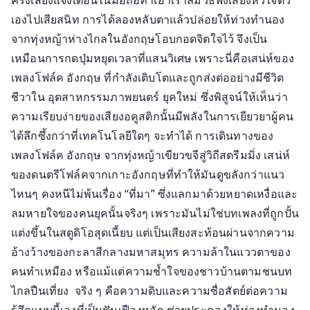
ครั้งเสียงแจ้งเตือนในมือถือทำเอาเราลืมวิธีฟังเสียงหัวใจตัว
ที่
เองไปเสียสนิท การได้ลองหลับตาแล้วปล่อยให้ท่วงทำนอง
จริงใจ
จากทุ่งหญ้าห่างไกลในอังกฤษโอบกอดจิตใจไว้ จึงเป็น
พา
เหมือนการกดปุ่มหยุดเวลาที่แสนวิเศษ เพราะนี่คือเสน่ห์ของ
ฟัง
เพลงโฟล์ค อังกฤษ ที่กำลังเติบโตและถูกส่งต่ออย่างมีชีวิต
เพลง
ชีวาใน อุตสาหกรรมภาพยนตร์ ยุคใหม่ ซึ่งพิสูจน์ให้เห็นว่า
โฟล์ค
ความเรียบง่ายของเสียงอคูสติกนั้นมีพลังในการเยียวยาผู้คน
อังกฤษ
ได้ลึกซึ้งกว่าที่เทคโนโลยีใดๆ จะทำได้ การเดินทางของ
แบบ
เพลงโฟล์ค อังกฤษ จากทุ่งหญ้าเขียวขจีสู่วิถีสตรีมมิ่ง เสน่ห์
ให้
ติด
ของดนตรีโฟล์คจากเกาะอังกฤษที่ทำให้มันดูขลังกว่าแนว
ถึง
ไหนๆ คงหนีไม่พ้นเรื่อง “ที่มา” ซึ่งแลกมาด้วยหยาดเหงื่อและ
จิต
ลมหายใจของคนยุคนั้นจริงๆ เพราะมันไม่ใช่บทเพลงที่ถูกปั้น
วิญญาณ
แต่งขึ้นในสตูดิโอสุดเนี้ยบ แต่เป็นเสียงสะท้อนผ่านจากความ
เมือง
อ้างว้างของกะลาสีกลางมหาสมุทร ความล้าในแววตาของ
ผู้ดี
คนทำเหมือง หรือแม้แต่ความช้ำใจของชาวบ้านตามชนบท
ไกลปืนเที่ยง จริง ๆ คือความดิบและความซื่อสัตย์ต่อความ