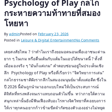
Psychology of Play กลไก
กระหายความท้าทายที่สมอง
โหยหา
By
admin
Posted on
February 23, 2026
on
Posted in
Leisure & Digital Entertainment
No Comments
ทำไม
เคยสงสัยไหม ? ว่าทำไมเราถึงยอมอดนอนเพื่อเอาชนะด่าน
หยุด
ยาก ๆ ในเกม หรือตื่นเต้นกับแต้มในแอปได้ขนาดนี้ ? ทั้งที่
เล่น
ไม่
เมื่อมองจริง ๆ “มันก็แค่เกม” คำตอบซ่อนอยู่ในประเด็นเชิง
ได้?
ลึก Psychology of Play หรือที่เรียกว่า “จิตวิทยาการเล่น”
เจาะ
กลไกธรรมชาติฝังรากลึกในสมองมนุษย์มาตั้งแต่อดีต ซึ่งใน
ลึก
ปี 2026 นี้มันถูกนำมาออกแบบใหม่ให้เป็นประสบการณ์
Psycho
ดิจิทัลที่ทรงพลังจนเราแทบถอนตัวไม่ขึ้น ทว่าภายใต้ความ
of
สนุกเหล่านั้นยังมีฟันเฟืองลับอะไรทางจิตวิทยาที่คอยบงการ
Play
ให้เราทุกคนอยากก้าวข้ามขีดจำกัดของตัวเองอย่างไม่หยุด
กลไก