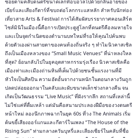
ซอยตามคลับดนตรีขนาดเล็กที่อบอวลไปด้วยกลิ่นอายของ
อังกฤษ
เบียร์และเสียงกีตาร์ที่ขบถต่อโลกกระแสหลัก สำหรับนักท่อง
ฉบับ
เที่ยวสาย Arts & Festival การได้สัมผัสบรรยากาศคอนเสิร์ต
ตะลุย
ไซส์มินิในเมืองนี้คือการเปิดประตูสู่โลกที่ดนตรีคือลมหายใจ
มิ
และเป็นจุดกำเนิดของตำนานบทใหม่ที่รอให้คุณไปค้นพบ
นิ
ด้วยตัวเองผ่านสายตาของคนท้องถิ่นจริง ๆ ทำไมนิวคาสเซิล
คอนเสิร์ต
สุด
ถึงเป็นเมืองหลวงของ “Small Music Venues” ที่น่าหลงใหล
คลาส
ที่สุด? ย้อนกลับไปในยุคอุตสาหกรรมรุ่งเรือง นิวคาสเซิลคือ
สิ
เมืองท่าและเมืองถ่านหินที่เต็มไปด้วยชนชั้นแรงงานที่มี
ก
หัวใจเป็นศิลปิน ความอัดอั้นจากงานหนักในตอนกลางวันถูก
ที่
ปลดปล่อยออกมาในคลับและผับขนาดเล็กช่วงกลางคืน จน
คอ
เกิดเป็นวัฒนธรรม “Live Music” ที่ฝังรากลึก สถานที่เหล่านี้
เพลง
ไม่ใช่แค่ที่ดื่มเหล้า แต่มันคือสนามประลองฝีมือของวงดนตรี
อิน
หน้าใหม่ ลองนึกภาพฉากในยุค 60s ที่วง The Animals เริ่ม
ดี้
ต้นขยี้เสียงออร์แกนและกีตาร์ในเพลง “The House of the
ต้อง
ไป
Rising Sun” ท่ามกลางควันบุหรี่และเสียงเชียร์ในคลับที่ชื่อ