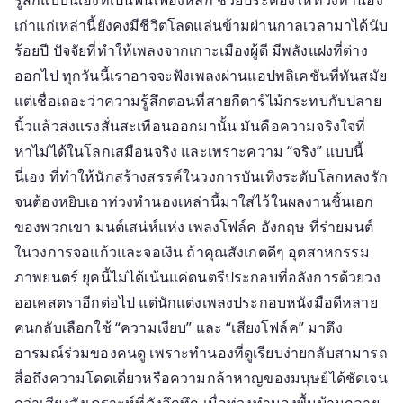
รู้สึกแบบนี้เองที่เป็นฟันเฟืองหลัก ช่วยประคองให้ท่วงทำนอง
เก่าแก่เหล่านี้ยังคงมีชีวิตโลดแล่นข้ามผ่านกาลเวลามาได้นับ
ร้อยปี ปัจจัยที่ทำให้เพลงจากเกาะเมืองผู้ดี มีพลังแฝงที่ต่าง
ออกไป ทุกวันนี้เราอาจจะฟังเพลงผ่านแอปพลิเคชันที่ทันสมัย
แต่เชื่อเถอะว่าความรู้สึกตอนที่สายกีตาร์ไม้กระทบกับปลาย
นิ้วแล้วส่งแรงสั่นสะเทือนออกมานั้น มันคือความจริงใจที่
หาไม่ได้ในโลกเสมือนจริง และเพราะความ “จริง” แบบนี้
นี่เอง ที่ทำให้นักสร้างสรรค์ในวงการบันเทิงระดับโลกหลงรัก
จนต้องหยิบเอาท่วงทำนองเหล่านี้มาใส่ไว้ในผลงานชิ้นเอก
ของพวกเขา มนต์เสน่ห์แห่ง เพลงโฟล์ค อังกฤษ ที่ร่ายมนต์
ในวงการจอแก้วและจอเงิน ถ้าคุณสังเกตดีๆ อุตสาหกรรม
ภาพยนตร์ ยุคนี้ไม่ได้เน้นแค่ดนตรีประกอบที่อลังการด้วยวง
ออเคสตราอีกต่อไป แต่นักแต่งเพลงประกอบหนังมือดีหลาย
คนกลับเลือกใช้ “ความเงียบ” และ “เสียงโฟล์ค” มาดึง
อารมณ์ร่วมของคนดู เพราะทำนองที่ดูเรียบง่ายกลับสามารถ
สื่อถึงความโดดเดี่ยวหรือความกล้าหาญของมนุษย์ได้ชัดเจน