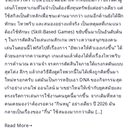
สมอง
เล่นก็โหยหาเกมที่ไม่จำเป็นต้องพึ่งทุนทรัพย์แต่อย่างเดียว แต่
ปี
ใช้สกิลเป็นตัวหลักเพื่อชนะด่านมากกว่า แถมอีกด้านยังได้ฝึก
2026
ทักษะ ไหวพริบ และสมองอย่างแท้จริง เป็นเหตุผลที่เกมแนว
ที่
ต้องใช้ทักษะ (Skill-Based Games) ขยับขึ้นมาเป็นอันดับต้น
คน
ๆ ในการตัดสินใจเล่นเกมสักเกม เพราะความสนุกของคน
รุ่น
เล่นในตอนนี้โฟกัสไปที่เรื่องการ “อัพเวลให้ตัวเองเก่งขึ้น” ได้
ใหม่
ด้วยนอกจากความสนุก เกมเล่นแล้วต้องได้ทั้งเรื่องไหวพริบ
ต้อง
การคำนวณ ความจำ จรดการตัดสินใจภายใต้แรงกดดันแบบ
ลอง
สุดโต่ง ลึกๆ แล้วกลวิธีดึงดูดใจพวกนี้ไม่ได้เพิ่งถูกคิดขึ้นมา
ใหม่หรอกครับ แต่มันเป็นการหยิบเอา DNA ของกิจกรรมสุด
เก๋าอย่าง เกมไพ่ ออนไลน์ มาเขย่าใหม่ให้เข้ากับยุคสมัยและ
ตรงจริตการเล่นการใช้งานคนยุคนี้มากขึ้น จากเดิมที่หลาย
คนเคยมองว่าต้องรอดวง “กินหมู” อย่างเดียว ปี 2026 มัน
กลายเป็นเรื่องของ “กึ๋น” ใช้สมองมากกว่าเดิม […]
Read More