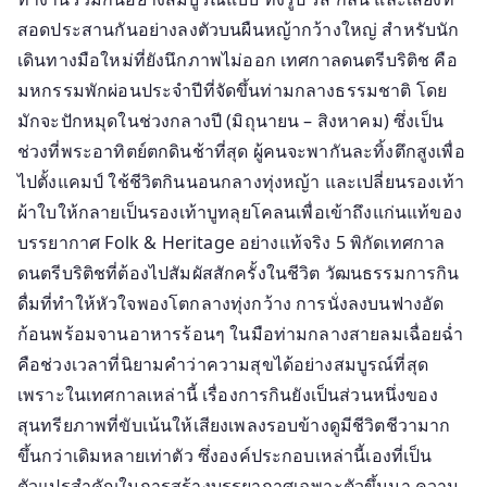
ชีวิต
สอดประสานกันอย่างลงตัวบนผืนหญ้ากว้างใหญ่ สำหรับนัก
เดินทางมือใหม่ที่ยังนึกภาพไม่ออก เทศกาลดนตรีบริติช คือ
มหกรรมพักผ่อนประจำปีที่จัดขึ้นท่ามกลางธรรมชาติ โดย
มักจะปักหมุดในช่วงกลางปี (มิถุนายน – สิงหาคม) ซึ่งเป็น
ช่วงที่พระอาทิตย์ตกดินช้าที่สุด ผู้คนจะพากันละทิ้งตึกสูงเพื่อ
ไปตั้งแคมป์ ใช้ชีวิตกินนอนกลางทุ่งหญ้า และเปลี่ยนรองเท้า
ผ้าใบให้กลายเป็นรองเท้าบูทลุยโคลนเพื่อเข้าถึงแก่นแท้ของ
บรรยากาศ Folk & Heritage อย่างแท้จริง 5 พิกัดเทศกาล
ดนตรีบริติชที่ต้องไปสัมผัสสักครั้งในชีวิต วัฒนธรรมการกิน
ดื่มที่ทำให้หัวใจพองโตกลางทุ่งกว้าง การนั่งลงบนฟางอัด
ก้อนพร้อมจานอาหารร้อนๆ ในมือท่ามกลางสายลมเฉื่อยฉ่ำ
คือช่วงเวลาที่นิยามคำว่าความสุขได้อย่างสมบูรณ์ที่สุด
เพราะในเทศกาลเหล่านี้ เรื่องการกินยังเป็นส่วนหนึ่งของ
สุนทรียภาพที่ขับเน้นให้เสียงเพลงรอบข้างดูมีชีวิตชีวามาก
ขึ้นกว่าเดิมหลายเท่าตัว ซึ่งองค์ประกอบเหล่านี้เองที่เป็น
ตัวแปรสำคัญในการสร้างบรรยากาศเฉพาะตัวขึ้นมา ความ