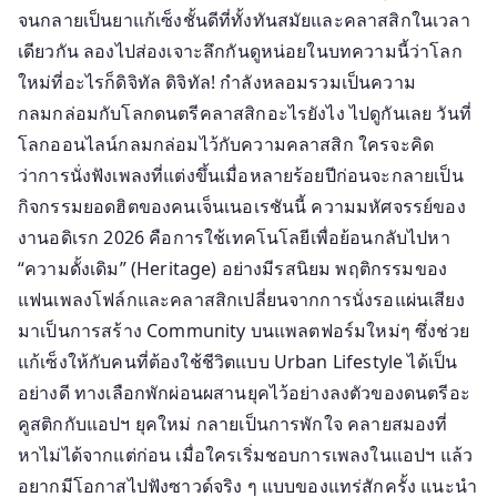
ดนตรี
จนกลายเป็นยาแก้เซ็งชั้นดีที่ทั้งทันสมัยและคลาสสิกในเวลา
คลาส
เดียวกัน ลองไปส่องเจาะลึกกันดูหน่อยในบทความนี้ว่าโลก
สิก
ใหม่ที่อะไรก็ดิจิทัล ดิจิทัล! กำลังหลอมรวมเป็นความ
ใน
กลมกล่อมกับโลกดนตรีคลาสสิกอะไรยังไง ไปดูกันเลย วันที่
โลก
โลกออนไลน์กลมกล่อมไว้กับความคลาสสิก ใครจะคิด
ดิจิทัล
ว่าการนั่งฟังเพลงที่แต่งขึ้นเมื่อหลายร้อยปีก่อนจะกลายเป็น
กิจกรรมยอดฮิตของคนเจ็นเนอเรชันนี้ ความมหัศจรรย์ของ
งานอดิเรก 2026 คือการใช้เทคโนโลยีเพื่อย้อนกลับไปหา
“ความดั้งเดิม” (Heritage) อย่างมีรสนิยม พฤติกรรมของ
แฟนเพลงโฟล์กและคลาสสิกเปลี่ยนจากการนั่งรอแผ่นเสียง
มาเป็นการสร้าง Community บนแพลตฟอร์มใหม่ๆ ซึ่งช่วย
แก้เซ็งให้กับคนที่ต้องใช้ชีวิตแบบ Urban Lifestyle ได้เป็น
อย่างดี ทางเลือกพักผ่อนผสานยุคไว้อย่างลงตัวของดนตรีอะ
คูสติกกับแอปฯ ยุคใหม่ กลายเป็นการพักใจ คลายสมองที่
หาไม่ได้จากแต่ก่อน เมื่อใครเริ่มชอบการเพลงในแอปฯ แล้ว
อยากมีโอกาสไปฟังซาวด์จริง ๆ แบบของแทร่สักครั้ง แนะนำ