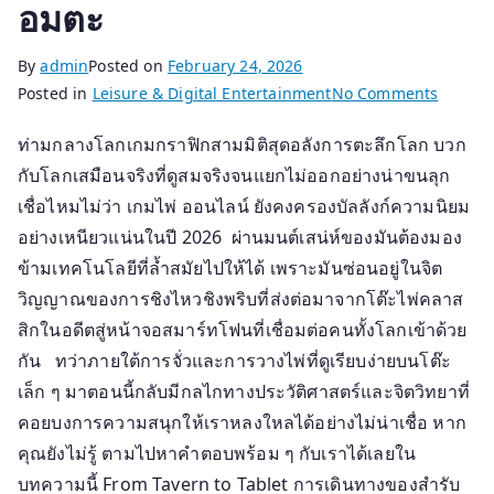
อมตะ
By
admin
Posted on
February 24, 2026
on
Posted in
Leisure & Digital Entertainment
No Comments
เจาะ
ท่ามกลางโลกเกมกราฟิกสามมิติสุดอลังการตะลึกโลก บวก
เสน่ห์
กับโลกเสมือนจริงที่ดูสมจริงจนแยกไม่ออกอย่างน่าขนลุก
เกม
ไพ่
เชื่อไหมไม่ว่า เกมไพ่ ออนไลน์ ยังคงครองบัลลังก์ความนิยม
คลาส
อย่างเหนียวแน่นในปี 2026 ผ่านมนต์เสน่ห์ของมันต้องมอง
สิก
ข้ามเทคโนโลยีที่ล้ำสมัยไปให้ได้ เพราะมันซ่อนอยู่ในจิต
“แก่น
วิญญาณของการชิงไหวชิงพริบที่ส่งต่อมาจากโต๊ะไพ่คลาส
ฐาน”
สิกในอดีตสู่หน้าจอสมาร์ทโฟนที่เชื่อมต่อคนทั้งโลกเข้าด้วย
ของ
กัน ทว่าภายใต้การจั่วและการวางไพ่ที่ดูเรียบง่ายบนโต๊ะ
เกม
เล็ก ๆ มาตอนนี้กลับมีกลไกทางประวัติศาสตร์และจิตวิทยาที่
ไพ่
คอยบงการความสนุกให้เราหลงใหลได้อย่างไม่น่าเชื่อ หาก
ออนไลน
ยุค
คุณยังไม่รู้ ตามไปหาคำตอบพร้อม ๆ กับเราได้เลยใน
2026
บทความนี้ From Tavern to Tablet การเดินทางของสำรับ