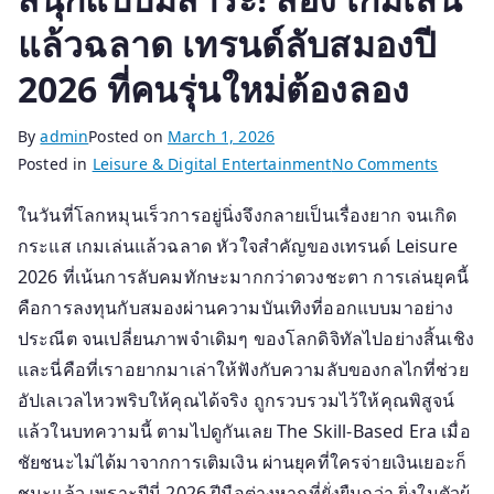
แล้วฉลาด เทรนด์ลับสมองปี
2026 ที่คนรุ่นใหม่ต้องลอง
By
admin
Posted on
March 1, 2026
on
Posted in
Leisure & Digital Entertainment
No Comments
สนุก
ในวันที่โลกหมุนเร็วการอยู่นิ่งจึงกลายเป็นเรื่องยาก จนเกิด
แบบ
กระแส เกมเล่นแล้วฉลาด หัวใจสำคัญของเทรนด์ Leisure
มี
สาระ!
2026 ที่เน้นการลับคมทักษะมากกว่าดวงชะตา การเล่นยุคนี้
ส่อง
คือการลงทุนกับสมองผ่านความบันเทิงที่ออกแบบมาอย่าง
เกม
ประณีต จนเปลี่ยนภาพจำเดิมๆ ของโลกดิจิทัลไปอย่างสิ้นเชิง
เล่น
และนี่คือที่เราอยากมาเล่าให้ฟังกับความลับของกลไกที่ช่วย
แล้ว
อัปเลเวลไหวพริบให้คุณได้จริง ถูกรวบรวมไว้ให้คุณพิสูจน์
ฉลาด
แล้วในบทความนี้ ตามไปดูกันเลย The Skill-Based Era เมื่อ
เท
ชัยชนะไม่ได้มาจากการเติมเงิน ผ่านยุคที่ใครจ่ายเงินเยอะก็
รนด์
ชนะแล้ว เพราะปีนี่ 2026 ฝีมือต่างหากที่ยั่งยืนกว่า ยิ่งในตัวผู้
ลับ