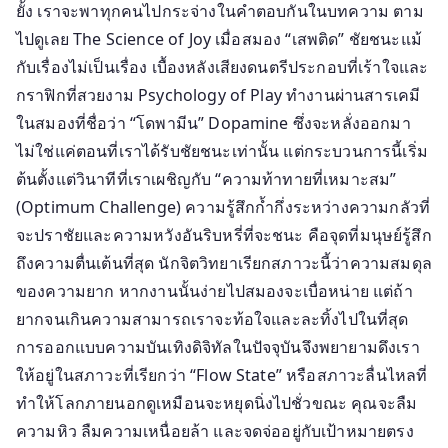
ยั้ง เราจะพาทุกคนไปกระจ่างในคำตอบกันในบทความ ตาม
กระหาย
ความ
ไปดูเลย The Science of Joy เมื่อสมอง “เสพติด” ชัยชนะแม้
ท้าทาย
กับเรื่องไม่เป็นเรื่อง เบื้องหลังเสียงดนตรีประกอบที่เร้าใจและ
ที่
กราฟิกที่สวยงาม Psychology of Play ทำงานผ่านสารเคมี
สมอง
ในสมองที่ชื่อว่า “โดพามีน” Dopamine ซึ่งจะหลั่งออกมา
โหย
ไม่ใช่แค่ตอนที่เราได้รับชัยชนะเท่านั้น แต่กระบวนการนี้เริ่ม
หา
ต้นตั้งแต่วินาทีที่เราเผชิญกับ “ความท้าทายที่เหมาะสม”
(Optimum Challenge) ความรู้สึกก้ำกึ่งระหว่างความกลัวที่
จะปราชัยและความหวังอันริบหรี่ที่จะชนะ คือจุดที่มนุษย์รู้สึก
ถึงความตื่นเต้นที่สุด นักจิตวิทยาเรียกสภาวะนี้ว่าความสมดุล
ของความยาก หากงานนั้นง่ายไปสมองจะเบื่อหน่าย แต่ถ้า
ยากจนเกินความสามารถเราจะท้อใจและละทิ้งไปในที่สุด
การออกแบบความบันเทิงดิจิทัลในปัจจุบันจึงพยายามดึงเรา
ให้อยู่ในสภาวะที่เรียกว่า “Flow State” หรือสภาวะลื่นไหลที่
ทำให้โลกภายนอกดูเหมือนจะหยุดนิ่งไปชั่วขณะ คุณจะลืม
ความหิว ลืมความเหนื่อยล้า และจดจ่ออยู่กับเป้าหมายตรง